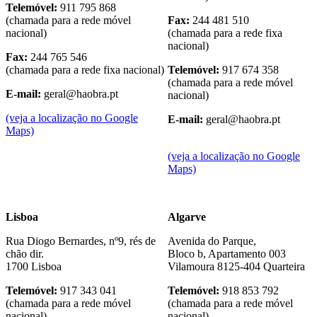
Telemóvel:
911 795 868
(chamada para a rede móvel
Fax:
244 481 510
nacional)
(chamada para a rede fixa
nacional)
Fax:
244 765 546
(chamada para a rede fixa nacional)
Telemóvel:
917 674 358
(chamada para a rede móvel
E-mail:
geral@haobra.pt
nacional)
(veja a localização no Google
E-mail:
geral@haobra.pt
Maps)
(veja a localização no Google
Maps)
Lisboa
Algarve
Rua Diogo Bernardes, nº9, rés de
Avenida do Parque,
chão dir.
Bloco b, Apartamento 003
1700 Lisboa
Vilamoura 8125-404 Quarteira
Telemóvel:
917 343 041
Telemóvel:
918 853 792
(chamada para a rede móvel
(chamada para a rede móvel
nacional)
nacional)